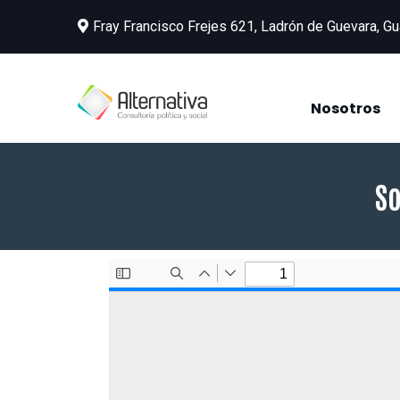
Fray Francisco Frejes 621, Ladrón de Guevara, Gu
Nosotros
So