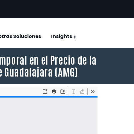
Otras Soluciones
Insights
CONQUISTAR EL VOTO: ELECCIÓN JUDICIAL 2025
Encuestas y estudios de opinión
mporal en el Precio de la
de Guadalajara (AMG)