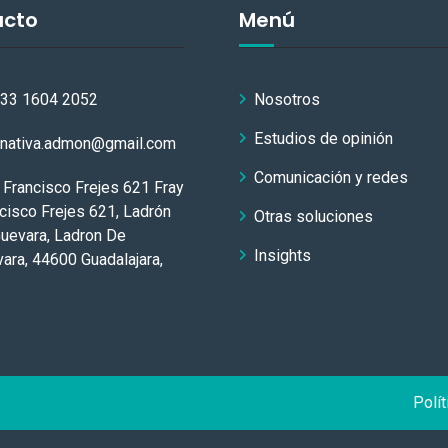
acto
Menú
 33 1604 2052
Nosotros
Estudios de opinión
rnativa.admon@gmail.com
Comunicación y redes
 Francisco Frejes 621 Fray
cisco Frejes 621, Ladrón
Otras soluciones
uevara, Ladron De
Insights
ara, 44600 Guadalajara,
Polít