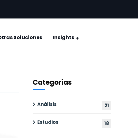
Otras Soluciones
Insights
CONQUISTAR EL VOTO: ELECCIÓN JUDICIAL 2025
Encuestas y estudios de opinión
Categorías
Análisis
21
Estudios
18