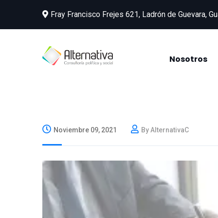
Fray Francisco Frejes 621, Ladrón de Guevara, Gu
Nosotros
Noviembre 09, 2021
By AlternativaC