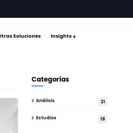
Otras Soluciones
Insights
CONQUISTAR EL VOTO: ELECCIÓN JUDICIAL 2025
Encuestas y estudios de opinión
Categorías
Análisis
21
Estudios
18