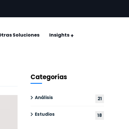
Otras Soluciones
Insights
CONQUISTAR EL VOTO: ELECCIÓN JUDICIAL 2025
Encuestas y estudios de opinión
Categorías
Análisis
21
Estudios
18