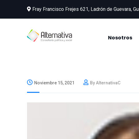
Fray Francisco Frejes 621, Ladrón de Guevara, Gu
Nosotros
Noviembre 15, 2021
By AlternativaC