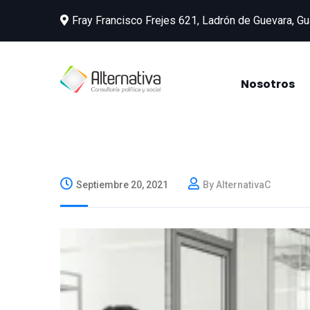
Fray Francisco Frejes 621, Ladrón de Guevara, Gu
Nosotros
Septiembre 20, 2021
By AlternativaC