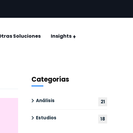
Otras Soluciones
Insights
CONQUISTAR EL VOTO: ELECCIÓN JUDICIAL 2025
Encuestas y estudios de opinión
Categorías
Análisis
21
Estudios
18