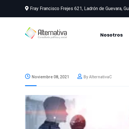
Fray Francisco Frejes 621, Ladrón de Guevara, Gu
Nosotros
Noviembre 08, 2021
By AlternativaC