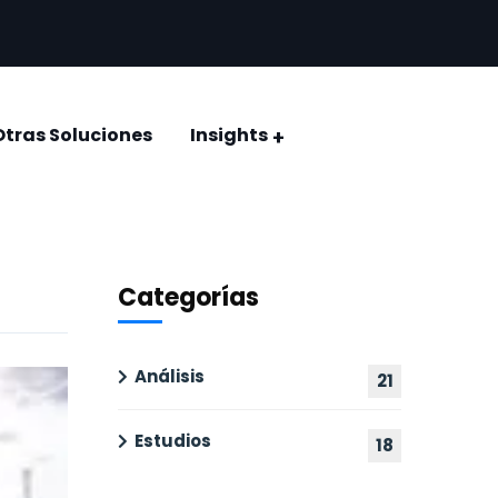
Otras Soluciones
Insights
CONQUISTAR EL VOTO: ELECCIÓN JUDICIAL 2025
Encuestas y estudios de opinión
Categorías
Análisis
21
Estudios
18