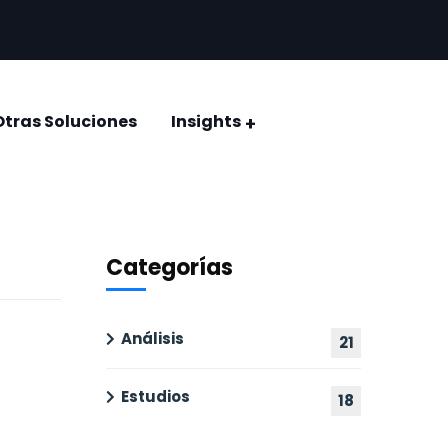
Otras Soluciones
Insights
CONQUISTAR EL VOTO: ELECCIÓN JUDICIAL 2025
Encuestas y estudios de opinión
Categorías
Análisis
21
Estudios
18