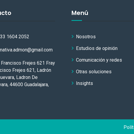
acto
Menú
 33 1604 2052
Nosotros
Estudios de opinión
rnativa.admon@gmail.com
Comunicación y redes
 Francisco Frejes 621 Fray
cisco Frejes 621, Ladrón
Otras soluciones
uevara, Ladron De
Insights
ara, 44600 Guadalajara,
Polít