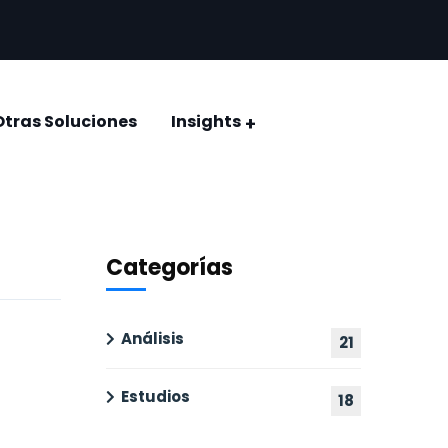
Otras Soluciones
Insights
CONQUISTAR EL VOTO: ELECCIÓN JUDICIAL 2025
Encuestas y estudios de opinión
Categorías
Análisis
21
Estudios
18